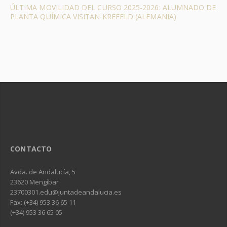
ÚLTIMA MOVILIDAD DEL CURSO 2025-2026: ALUMNADO DE
PLANTA QUÍMICA VISITAN KREFELD (ALEMANIA)
CONTACTO
Avda. de Andalucía, 5
23620 Mengíbar
23700301.edu@juntadeandalucia.es
Fax: (+34) 953 36 65 11
(+34) 953 36 65 05