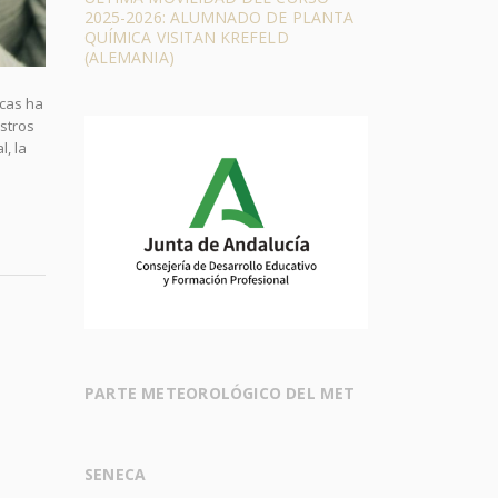
2025-2026: ALUMNADO DE PLANTA
QUÍMICA VISITAN KREFELD
(ALEMANIA)
icas ha
estros
, la
PARTE METEOROLÓGICO DEL MET
SENECA