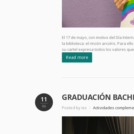
El 17 de mayo, con motivo del Día Inte
la biblioteca: el rincón arcoíris. Para 
su cartel expresa todos los valores que
Read more
GRADUACIÓN BACH
11
06
Posted by ies
/
Actividades compleme