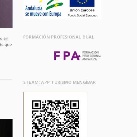
FORMACIÓN PROFESIONAL DUAL
io en
sto que
STEAM: APP TURISMO MENGÍBAR