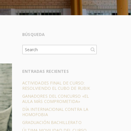
BÚSQUEDA
ENTRADAS RECIENTES
ACTIVIDADES FINAL DE CURSO:
RESOLVIENDO EL CUBO DE RUBIK
GANADORES DEL CONCURSO «EL
AULA MÁS COMPROMETIDA»
DÍA INTERNACIONAL CONTRA LA
HOMOFOBIA
GRADUACIÓN BACHILLERATO
ÚLTIMA MOVILIDAD DEL CURSO