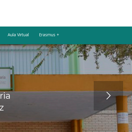
Aula Virtual
Erasmus +
r
i
a
z