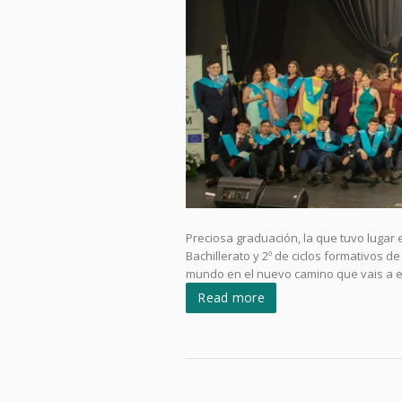
Preciosa graduación, la que tuvo lugar
Bachillerato y 2º de ciclos formativos
mundo en el nuevo camino que vais a
Read more