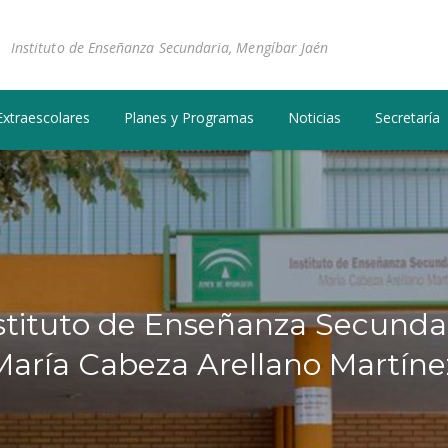
Instituto de Enseñanza Secundaria, Mengíbar Jaén
Extraescolares
Planes y Programas
Noticias
Secretaría
s
t
i
t
u
t
o
d
e
E
n
s
e
ñ
a
n
z
a
S
e
c
u
n
d
a
M
a
r
í
a
C
a
b
e
z
a
A
r
e
l
l
a
n
o
M
a
r
t
í
n
e