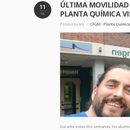
ÚLTIMA MOVILIDAD 
11
PLANTA QUÍMICA VI
06
Posted by ies
/
CFGM - Planta Químic
Durante estas dos semanas, los alumnos