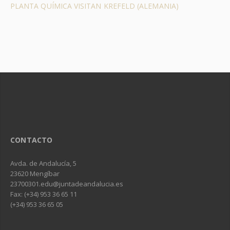
PLANTA QUÍMICA VISITAN KREFELD (ALEMANIA)
CONTACTO
Avda. de Andalucía, 5
23620 Mengíbar
23700301.edu@juntadeandalucia.es
Fax: (+34) 953 36 65 11
(+34) 953 36 65 05