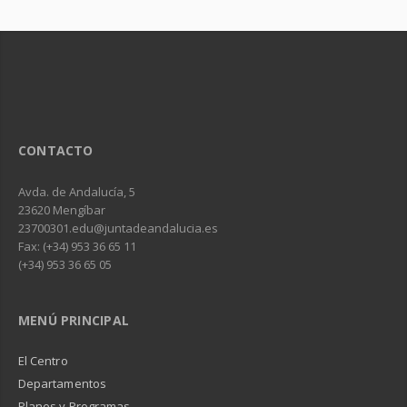
CONTACTO
Avda. de Andalucía, 5
23620 Mengíbar
23700301.edu@juntadeandalucia.es
Fax: (+34) 953 36 65 11
(+34) 953 36 65 05
MENÚ PRINCIPAL
El Centro
Departamentos
Planes y Programas