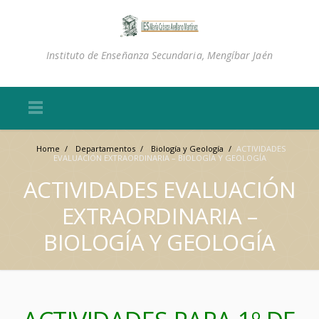
Instituto de Enseñanza Secundaria, Mengíbar Jaén
Home
/
Departamentos
/
Biología y Geología
/
ACTIVIDADES
EVALUACIÓN EXTRAORDINARIA – BIOLOGÍA Y GEOLOGÍA
ACTIVIDADES EVALUACIÓN
EXTRAORDINARIA –
BIOLOGÍA Y GEOLOGÍA