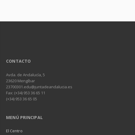
CONTACTO
Avda. de Andalucía, 5
23620 Mengíbar
23700301.edu@juntadeandalucia.es
Fax: (+34) 953 36 65 11
(+34) 953 36 65 05
MENÚ PRINCIPAL
El Centro