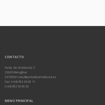
CONTACTO
Avda. de Andalucía, 5
23620 Mengíbar
23700301.edu@juntadeandalucia.es
Fax: (+34) 953 36 65 11
(+34) 953 36 65 05
MENÚ PRINCIPAL