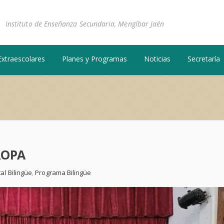
Instituto de Enseñanza Secundaria, Mengíbar Jaén
Extraescolares
Planes y Programas
Noticias
Secretaría
ROPA
al Bilingüe
,
Programa Bilingüe