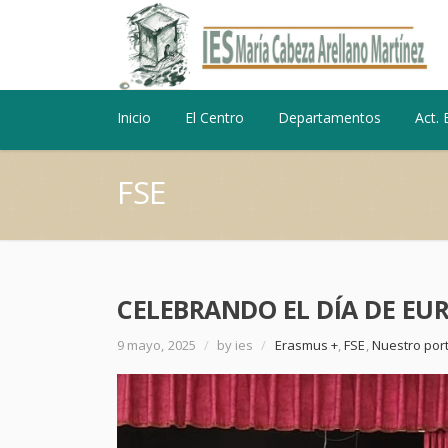
Inicio
El Centro
Departamentos
Act. 
FSE
CELEBRANDO EL DÍA DE EU
9 mayo, 2025
/
by ies
/
Erasmus +
,
FSE
,
Nuestro port