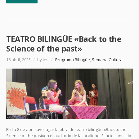
TEATRO BILINGÜE «Back to the
Science of the past»
16 abril, 2025
/
by ies
/
Programa Bilingüe
,
Semana Cultural
El día 8 de abril tuvo lugar la obra de teatro bilingüe «Back to the
Science of the past»en el auditorio de la localidad. El acto consistió