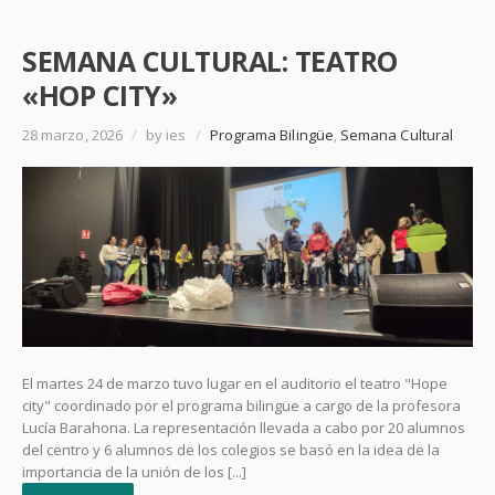
SEMANA CULTURAL: TEATRO
«HOP CITY»
28 marzo, 2026
/
by ies
/
Programa Bilingüe
,
Semana Cultural
El martes 24 de marzo tuvo lugar en el auditorio el teatro "Hope
city" coordinado por el programa bilingüe a cargo de la profesora
Lucía Barahona. La representación llevada a cabo por 20 alumnos
del centro y 6 alumnos de los colegios se basó en la idea de la
importancia de la unión de los [...]