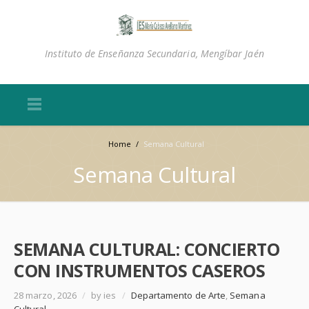
Instituto de Enseñanza Secundaria, Mengíbar Jaén
Home
/
Semana Cultural
Semana Cultural
SEMANA CULTURAL: CONCIERTO
CON INSTRUMENTOS CASEROS
28 marzo, 2026
/
by ies
/
Departamento de Arte
,
Semana