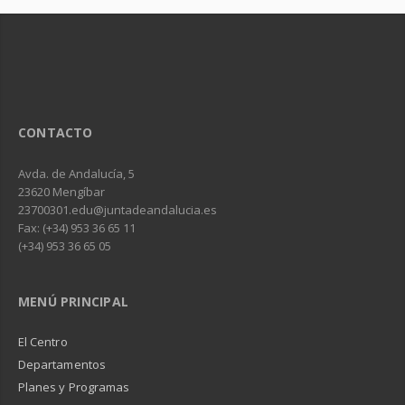
CONTACTO
Avda. de Andalucía, 5
23620 Mengíbar
23700301.edu@juntadeandalucia.es
Fax: (+34) 953 36 65 11
(+34) 953 36 65 05
MENÚ PRINCIPAL
El Centro
Departamentos
Planes y Programas