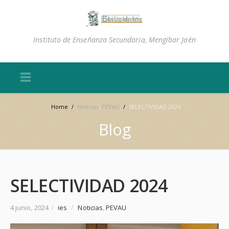
Instituto de Enseñanza Secundaria, Mengíbar Jaén
Home
/
Noticias
,
PEVAU
/
SELECTIVIDAD 2024
Blog
SELECTIVIDAD 2024
4 junio, 2024
/
ies
/
Noticias
,
PEVAU