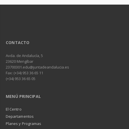
CONTACTO
Avda. de Andalucía, 5
23620 Mengíbar
23700301.edu@juntadeandalucia.es
Fax: (+34) 953 36 65 11
(+34) 953 36 65 05
MENÚ PRINCIPAL
El Centro
Departamentos
Planes y Programas