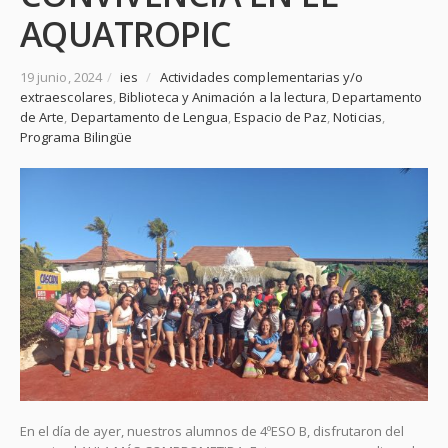
AQUATROPIC
19 junio, 2024
/
ies
/
Actividades complementarias y/o
extraescolares
,
Biblioteca y Animación a la lectura
,
Departamento
de Arte
,
Departamento de Lengua
,
Espacio de Paz
,
Noticias
,
Programa Bilingüe
En el día de ayer, nuestros alumnos de 4ºESO B, disfrutaron del