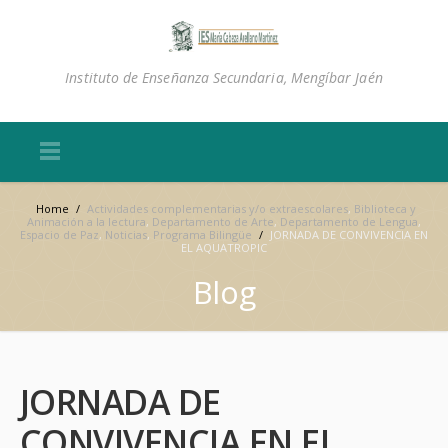
Instituto de Enseñanza Secundaria, Mengíbar Jaén
Home
/
Actividades complementarias y/o extraescolares
,
Biblioteca y
Animación a la lectura
,
Departamento de Arte
,
Departamento de Lengua
,
Espacio de Paz
,
Noticias
,
Programa Bilingüe
/
JORNADA DE CONVIVENCIA EN
EL AQUATROPIC
Blog
JORNADA DE
CONVIVENCIA EN EL