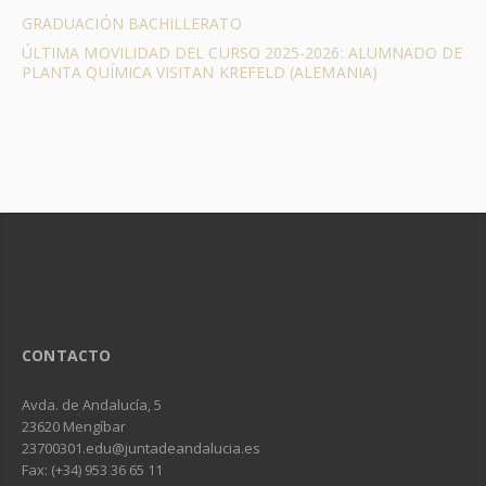
GRADUACIÓN BACHILLERATO
ÚLTIMA MOVILIDAD DEL CURSO 2025-2026: ALUMNADO DE
PLANTA QUÍMICA VISITAN KREFELD (ALEMANIA)
CONTACTO
Avda. de Andalucía, 5
23620 Mengíbar
23700301.edu@juntadeandalucia.es
Fax: (+34) 953 36 65 11