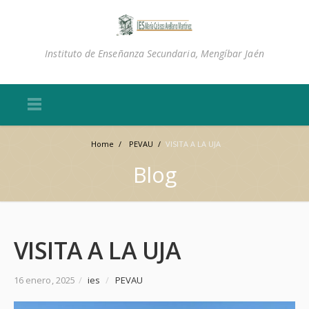
Instituto de Enseñanza Secundaria, Mengíbar Jaén
Home
/
PEVAU
/
VISITA A LA UJA
Blog
VISITA A LA UJA
16 enero, 2025
/
ies
/
PEVAU