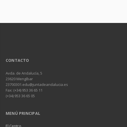
CONTACTO
Avda. de Andalucía, 5
23620 Mengíbar
23700301.edu@juntadeandalucia.es
Fax: (+34) 953 36 65 11
(+34) 953 36 65 05
MENÚ PRINCIPAL
El Centro