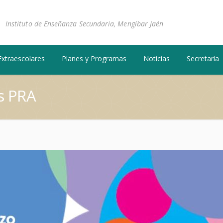
Instituto de Enseñanza Secundaria, Mengíbar Jaén
Extraescolares
Planes y Programas
Noticias
Secretaría
s PRA