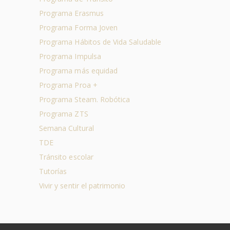
Programa Erasmus
Programa Forma Joven
Programa Hábitos de Vida Saludable
Programa Impulsa
Programa más equidad
Programa Proa +
Programa Steam. Robótica
Programa ZTS
Semana Cultural
TDE
Tránsito escolar
Tutorías
Vivir y sentir el patrimonio