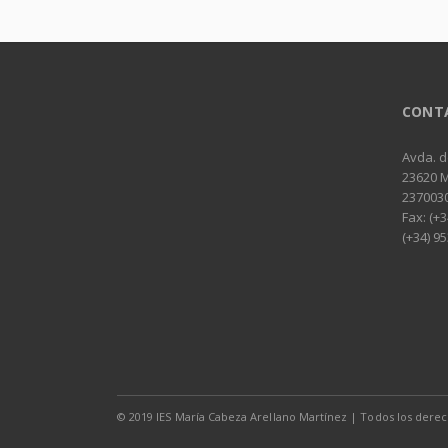
CONT
Avda. d
23620 
237003
Fax: (+3
(+34) 95
© 2019 IES María Cabeza Arellano Martínez | Todos los derec