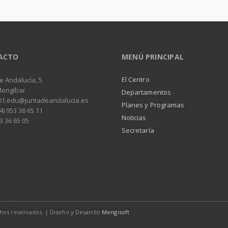
ACTO
MENÚ PRINCIPAL
El Centro
e Andalucía, 5
Mengíbar
Departamentos
01.edu@juntadeandalucia.es
Planes y Programas
4) 953 36 65 11
Noticias
3 36 65 05
Secretaría
hos reservados. | Diseño y Desarrllo
Mengisoft