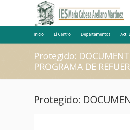
Inicio
El Centro
Departamentos
Act. 
Protegido: DOCUMEN
PROGRAMA DE REFUE
Protegido: DOCUME