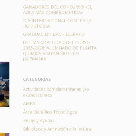
GANADORES DEL CONCURSO «EL
AULA MÁS COMPROMETIDA»
DÍA INTERNACIONAL CONTRA LA
HOMOFOBIA
GRADUACIÓN BACHILLERATO
ÚLTIMA MOVILIDAD DEL CURSO
2025-2026: ALUMNADO DE PLANTA
QUÍMICA VISITAN KREFELD
(ALEMANIA)
CATEGORÍAS
Actividades complementarias y/o
extraescolares
AMPA
Área Científico Tecnológica
Becas y Ayudas
Biblioteca y Animación a la lectura