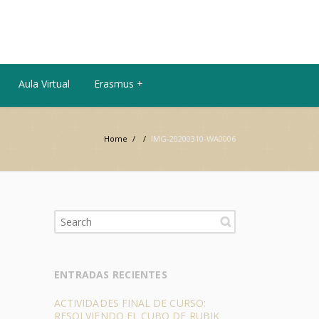
Aula Virtual
Erasmus +
Home
/
/
IMG-20200310-WA0006
ENTRADAS RECIENTES
ACTIVIDADES FINAL DE CURSO:
RESOLVIENDO EL CUBO DE RUBIK