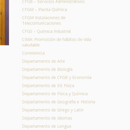
CFGB – Servicios Administrativos
CFGM – Planta Química
CFGM Instalaciones de
Telecomunicaciones
CFGS – Química Industrial
CIMA: Promoción de hábitos de vida
saludable
Convivencia
Departamento de Arte
Departamento de Biología
Departamento de CFGB y Economía
Departamento de Ed. Física
Departamento de Física y Química
Departamento de Geografía e Historia
Departamento de Griego y Latín
Departamento de Idiomas
Departamento de Lengua