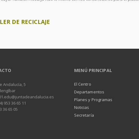
LER DE RECICLAJE
ACTO
MENÚ PRINCIPAL
El Centro
e Andalucía, 5
Mengíbar
Departamentos
01.edu@juntadeandalucia.es
Planes y Programas
4) 953 36 65 11
Noticias
3 36 65 05
Secretaría