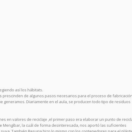
giendo así los hábitats.
os prescinden de algunos pasos necesarios para el proceso de fabricación
ue generamos. Diariamente en el aula, se producen todo tipo de residuos
s en valores de reciclaje ,el primer paso era elaborar un punto de recicl
de Mengíbar, la cuál de forma desinteresada, nos aportó las suficientes
 suya. También Resurja hizo lo mismo con los contenedores para el plásti