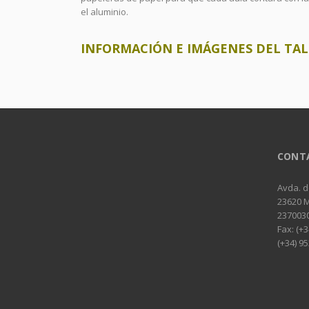
el aluminio.
INFORMACIÓN E IMÁGENES DEL TAL
CONT
Avda. d
23620 
237003
Fax: (+3
(+34) 95