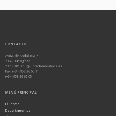
CONTACTO
Avda. de Andalucía, 5
23620 Mengíbar
23700301.edu@juntadeandalucia.es
Fax: (+34) 953 36 65 11
(+34) 953 36 65 05
MENÚ PRINCIPAL
El Centro
Departamentos