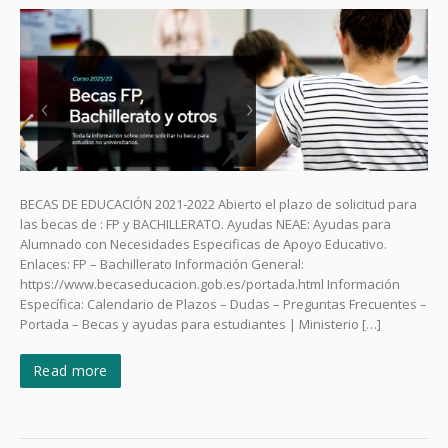
BECAS DE EDUCACIÓN 2021-2022 Abierto el plazo de solicitud para
las becas de : FP y BACHILLERATO. Ayudas NEAE: Ayudas para
Alumnado con Necesidades Especificas de Apoyo Educativo.
Enlaces: FP – Bachillerato Información General:
https://www.becaseducacion.gob.es/portada.html Información
Específica: Calendario de Plazos – Dudas – Preguntas Frecuentes –
Portada – Becas y ayudas para estudiantes | Ministerio […]
Read more