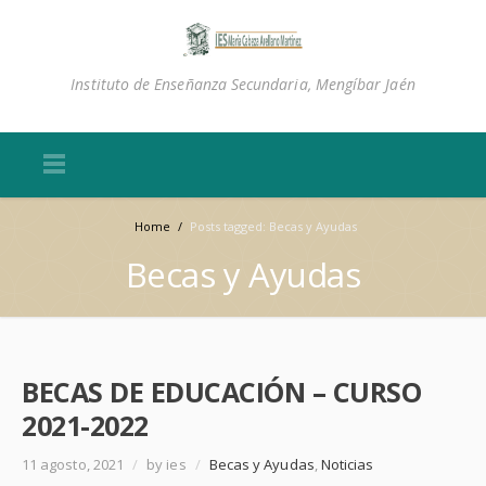
Instituto de Enseñanza Secundaria, Mengíbar Jaén
Home
/
Posts tagged: Becas y Ayudas
Becas y Ayudas
BECAS DE EDUCACIÓN – CURSO
2021-2022
11 agosto, 2021
/
by ies
/
Becas y Ayudas
,
Noticias