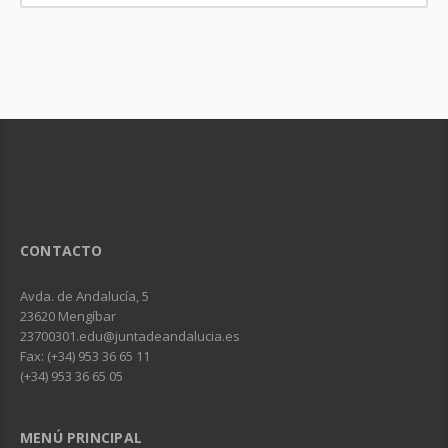
CONTACTO
Avda. de Andalucía, 5
23620 Mengíbar
23700301.edu@juntadeandalucia.es
Fax: (+34) 953 36 65 11
(+34) 953 36 65 05
MENÚ PRINCIPAL