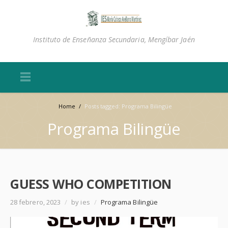
Instituto de Enseñanza Secundaria, Mengíbar Jaén
Home
/
Posts tagged: Programa Bilingüe
Programa Bilingüe
GUESS WHO COMPETITION
28 febrero, 2023
/
by ies
/
Programa Bilingüe