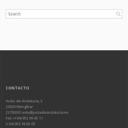
CONTACTO
Avda. de Andalucía, 5
23620 Mengíbar
23700301.edu@juntadeandalucia.es
Fax: (+34) 953 36 65 11
(+34) 953 36 65 05