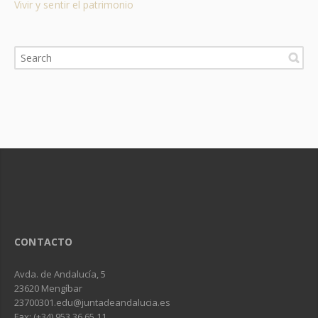
Vivir y sentir el patrimonio
CONTACTO
Avda. de Andalucía, 5
23620 Mengíbar
23700301.edu@juntadeandalucia.es
Fax: (+34) 953 36 65 11