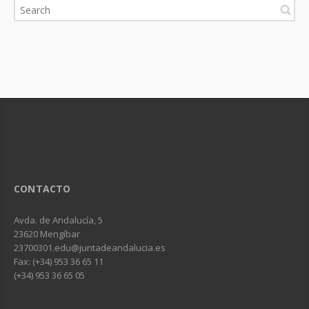
CONTACTO
Avda. de Andalucía, 5
23620 Mengíbar
23700301.edu@juntadeandalucia.es
Fax: (+34) 953 36 65 11
(+34) 953 36 65 05