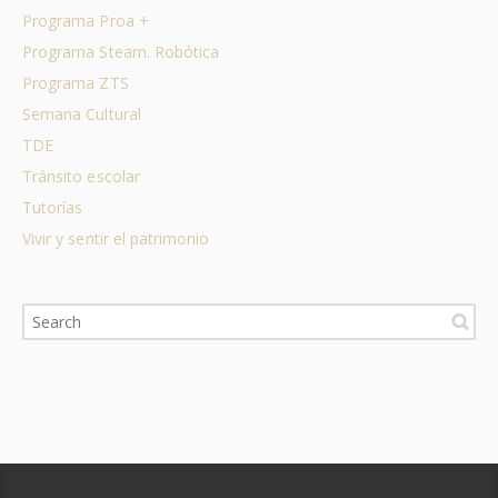
Programa Proa +
Programa Steam. Robótica
Programa ZTS
Semana Cultural
TDE
Tránsito escolar
Tutorías
Vivir y sentir el patrimonio