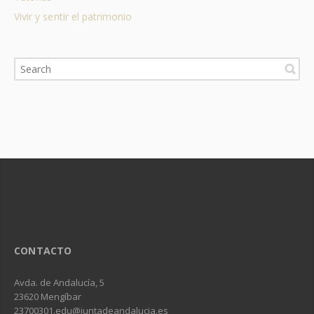
Vivir y sentir el patrimonio
CONTACTO
Avda. de Andalucía, 5
23620 Mengíbar
23700301.edu@juntadeandalucia.es