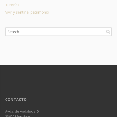
Tutorías
Vivir y sentir el patrimonio
CONTACTO
Avda. de Andalucía, 5
23620 Mengíbar