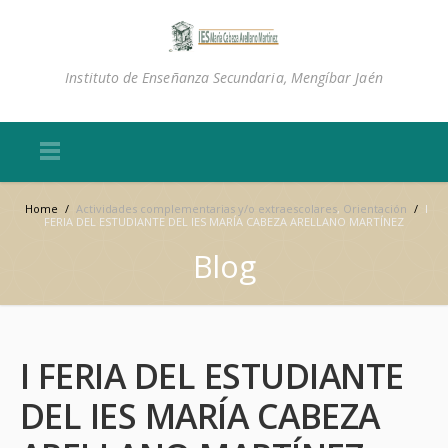
Instituto de Enseñanza Secundaria, Mengíbar Jaén
Home
/
Actividades complementarias y/o extraescolares
,
Orientación
/
I
FERIA DEL ESTUDIANTE DEL IES MARÍA CABEZA ARELLANO MARTÍNEZ
Blog
I FERIA DEL ESTUDIANTE
DEL IES MARÍA CABEZA