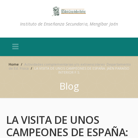
Instituto de Enseñanza Secundaria, Mengíbar Jaén
Home
/
Actividades complementarias y/o extraescolares
,
Departamento
de Ed. Física
/
LA VISITA DE UNOS CAMPEONES DE ESPAÑA: JAÉN PARAÍSO
INTERIOR F.S.
Blog
LA VISITA DE UNOS
CAMPEONES DE ESPAÑA: