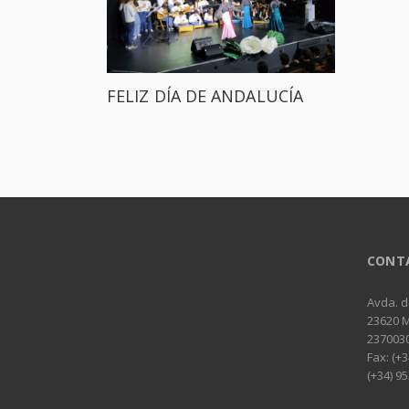
FELIZ DÍA DE ANDALUCÍA
CONT
Avda. d
23620 
237003
Fax: (+3
(+34) 95