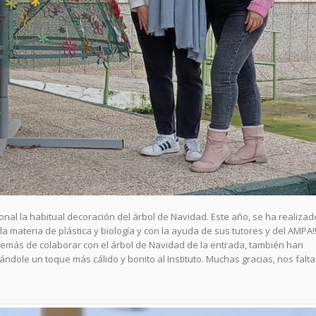
ional la habitual decoración del árbol de Navidad. Este año, se ha realizad
 materia de plástica y biología y con la ayuda de sus tutores y del AMPA!!
emás de colaborar con el árbol de Navidad de la entrada, también han
dole un toque más cálido y bonito al Instituto. Muchas gracias, nos falta