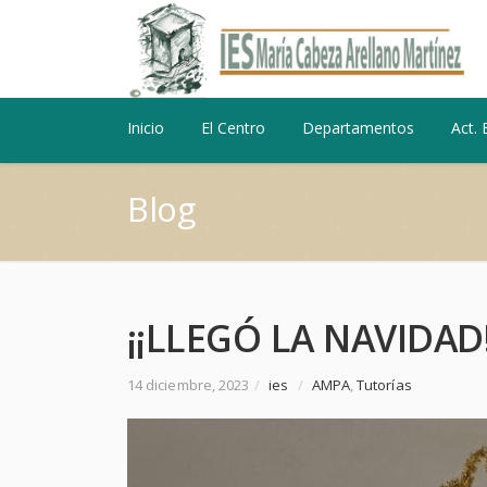
Inicio
El Centro
Departamentos
Act. 
Blog
¡¡LLEGÓ LA NAVIDAD!
14 diciembre, 2023
/
ies
/
AMPA
,
Tutorías