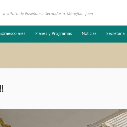
Instituto de Enseñanza Secundaria, Mengíbar Jaén
Extraescolares
Planes y Programas
Noticias
Secretaría
!