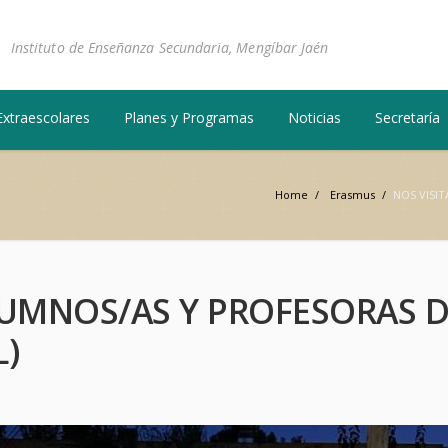
Instituto de Enseñanza Secundaria, Mengíbar Jaén
Extraescolares
Planes y Programas
Noticias
Secretaría
Home
/
Erasmus
/
NOS VISI
LUMNOS/AS Y PROFESORAS 
L)