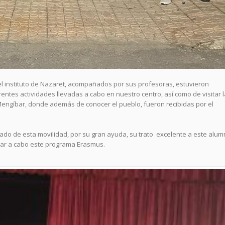
l instituto de Nazaret, acompañados por sus profesoras, estuvieron
rentes actividades llevadas a cabo en nuestro centro, así como de visitar 
engíbar, donde además de conocer el pueblo, fueron recibidas por el
ado de esta movilidad, por su gran ayuda, su trato excelente a este alu
evar a cabo este programa Erasmus.