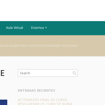
Aula Virtual
Erasmus +
TAN LOS ALUMNOS/AS Y PROFESORAS DE NAZARET (PORTUGAL)
DE
ENTRADAS RECIENTES
ACTIVIDADES FINAL DE CURSO:
RESOLVIENDO EL CUBO DE RUBIK