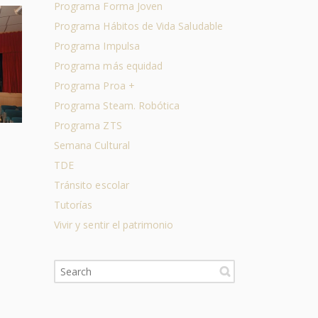
Programa Forma Joven
Programa Hábitos de Vida Saludable
Programa Impulsa
Programa más equidad
Programa Proa +
Programa Steam. Robótica
Programa ZTS
Semana Cultural
TDE
Tránsito escolar
Tutorías
Vivir y sentir el patrimonio