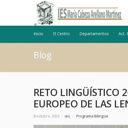
Inicio
El Centro
Departamentos
Act. 
Blog
RETO LINGÜÍSTICO 2
EUROPEO DE LAS L
8 octubre, 2022
/
ies
/
Programa Bilingüe