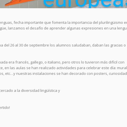
Lenguas, fecha importante que fomenta la importancia del plurilingüismo e
ingüe, lanzamos el desafío de aprender algunas expresiones en una leng
 del 26 al 30 de septiembre los alumnos saludaban, daban las gracias o
da era francés, gallego, o italiano, pero otros lo tuvieron más difícil con
e, en las aulas se han realizado actividades para celebrar este día: mura
egos, etc…y nuestras instalaciones se han decorado con posters, curiosida
ercado a la diversidad lingüística y
rtido!
e