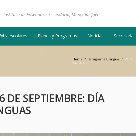
Instituto de Enseñanza Secundaria, Mengíbar Jaén
Extraescolares
Planes y Programas
Noticias
Secretaría
Home
/
Programa Bilingüe
/
RETO L
LENGUAS
6 DE SEPTIEMBRE: DÍA
ENGUAS