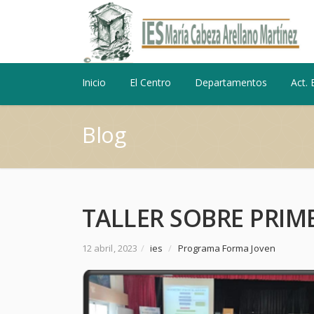
Inicio
El Centro
Departamentos
Act. 
Blog
TALLER SOBRE PRIM
12 abril, 2023
/
ies
/
Programa Forma Joven