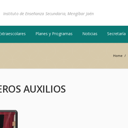
Instituto de Enseñanza Secundaria, Mengíbar Jaén
Extraescolares
Planes y Programas
Noticias
Secretaría
Home
/
EROS AUXILIOS