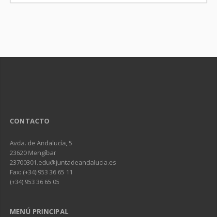
CONTACTO
Avda. de Andalucía, 5
23620 Mengíbar
23700301.edu@juntadeandalucia.es
Fax: (+34) 953 36 65 11
(+34) 953 36 65 05
MENÚ PRINCIPAL