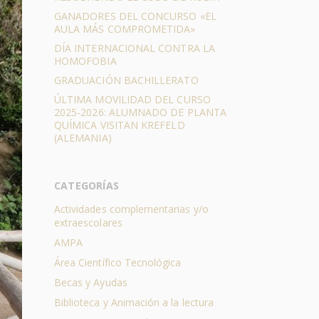
GANADORES DEL CONCURSO «EL
AULA MÁS COMPROMETIDA»
DÍA INTERNACIONAL CONTRA LA
HOMOFOBIA
GRADUACIÓN BACHILLERATO
ÚLTIMA MOVILIDAD DEL CURSO
2025-2026: ALUMNADO DE PLANTA
QUÍMICA VISITAN KREFELD
(ALEMANIA)
CATEGORÍAS
Actividades complementarias y/o
extraescolares
AMPA
Área Científico Tecnológica
Becas y Ayudas
Biblioteca y Animación a la lectura