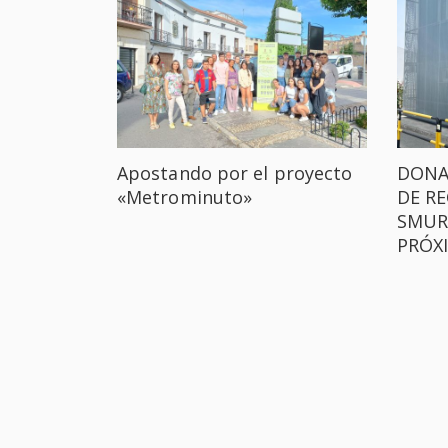
Apostando por el proyecto
DONA
«Metrominuto»
DE RE
SMURF
PRÓX