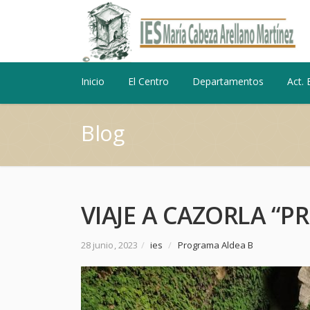
Inicio
El Centro
Departamentos
Act. 
Blog
VIAJE A CAZORLA “
28 junio, 2023
/
ies
/
Programa Aldea B