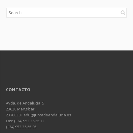
CONTACTO
Avda. de Andalucía, 5
23620 Mengíbar
23700301.edu@juntadeandalucia.es
Fax: (+34) 953 36 65 11
(+34) 953 36 65 05