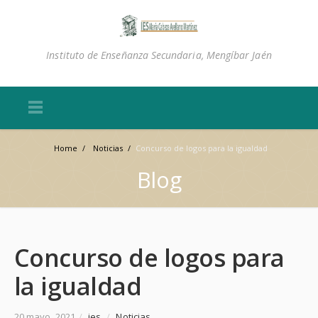
Instituto de Enseñanza Secundaria, Mengíbar Jaén
Home
/
Noticias
/
Concurso de logos para la igualdad
Blog
Concurso de logos para
la igualdad
20 mayo, 2021
/
ies
/
Noticias