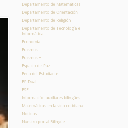
Departamento de Matemáticas
Departamento de Orientación
Departamento de Religión
Departamento de Tecnología e
Informática
Economía
Erasmus
Erasmus +
Espacio de Paz
Feria del Estudiante
FP Dual
FSE
Información auxiliares bilingües
Matemáticas en la vida cotidiana
Noticias
Nuestro portal Bilingüe