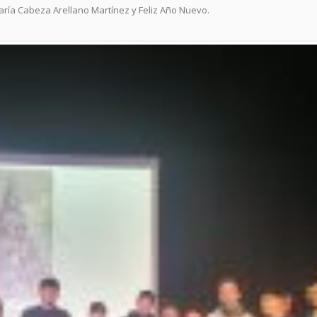
aría Cabeza Arellano Martínez y Feliz Año Nuevo.