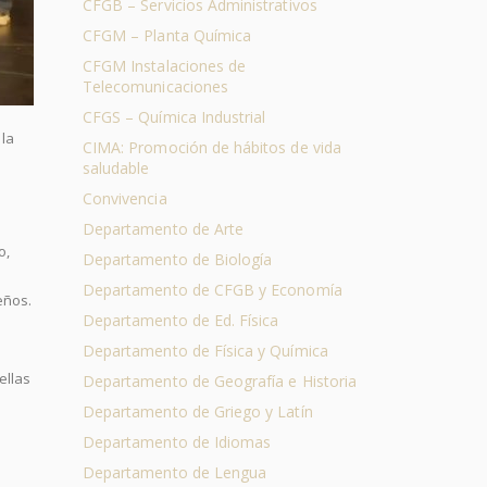
CFGB – Servicios Administrativos
CFGM – Planta Química
CFGM Instalaciones de
Telecomunicaciones
CFGS – Química Industrial
 la
CIMA: Promoción de hábitos de vida
saludable
Convivencia
Departamento de Arte
o,
Departamento de Biología
Departamento de CFGB y Economía
eños.
Departamento de Ed. Física
Departamento de Física y Química
ellas
Departamento de Geografía e Historia
Departamento de Griego y Latín
Departamento de Idiomas
Departamento de Lengua