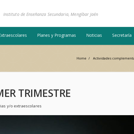
Instituto de Enseñanza Secundaria, Mengíbar Jaén
Extraescolares
Planes y Programas
Noticias
Secretaría
Home
/
Actividades complementar
MER TRIMESTRE
ias y/o extraescolares