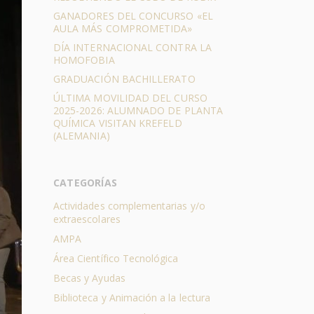
GANADORES DEL CONCURSO «EL
AULA MÁS COMPROMETIDA»
DÍA INTERNACIONAL CONTRA LA
HOMOFOBIA
GRADUACIÓN BACHILLERATO
ÚLTIMA MOVILIDAD DEL CURSO
2025-2026: ALUMNADO DE PLANTA
QUÍMICA VISITAN KREFELD
(ALEMANIA)
CATEGORÍAS
Actividades complementarias y/o
extraescolares
AMPA
Área Científico Tecnológica
Becas y Ayudas
Biblioteca y Animación a la lectura