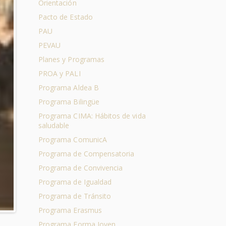
Orientación
Pacto de Estado
PAU
PEVAU
Planes y Programas
PROA y PALI
Programa Aldea B
Programa Bilingüe
Programa CIMA: Hábitos de vida
saludable
Programa ComunicA
Programa de Compensatoria
Programa de Convivencia
Programa de Igualdad
Programa de Tránsito
Programa Erasmus
Programa Forma Joven